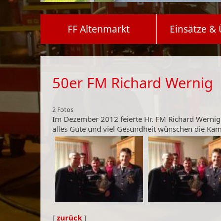
FF Altenmarkt
Einsätze &
50er FM Richard Wernig
2 Fotos
Im Dezember 2012 feierte Hr. FM Richard Wernig 
alles Gute und viel Gesundheit wünschen die Ka
[
zurück
]