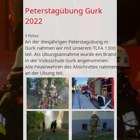
Peterstagübung Gurk
2022
5 Fotos
An der diesjährigen Peterstagübung in
Gurk nahmen wir mit unserem TLFA 1300
teil. Als Übungsannahme wurde ein Brand
in der Volksschule Gurk angenommen.
Alle Feuerwehren des Abschnittes nahmen
an der Übung teil.