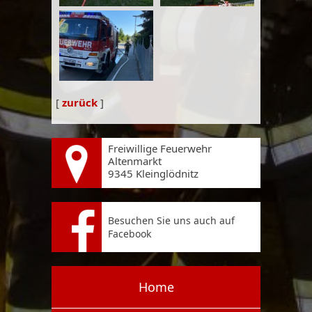
[
zurück
]
Freiwillige Feuerwehr
Altenmarkt
9345 Kleinglödnitz
Besuchen Sie uns auch auf
Facebook
Home